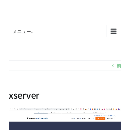
Skip
to
content
メニュー...
前
xserver
動
画
プ