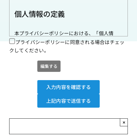
個人情報の定義
本プライバシーポリシーにおける、「個人情
報」とは、個人情報の保護に関する法律 規定さ
プライバシーポリシーに同意される場合はチェッ
れる「個人情報」を指します。 ​
クしてください。
個人情報の取得
ラッシュクリエイションズ(以下当社)は、利用目
的の達成に必要な範囲で、個人情報を適正に取
得し、不正の手段により取得することはありま
×
せん。