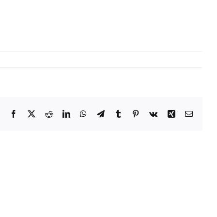
！
Facebook
X
Reddit
LinkedIn
WhatsApp
Telegram
Tumblr
Pinterest
Vk
Xing
電
子
メ
ー
ル