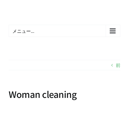
Skip
to
content
メニュー...
前
Woman cleaning