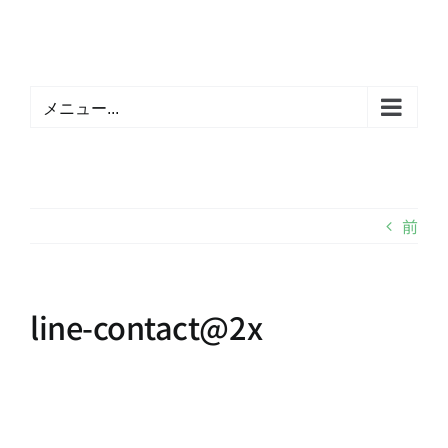
Skip
to
content
メニュー...
前
line-contact@2x