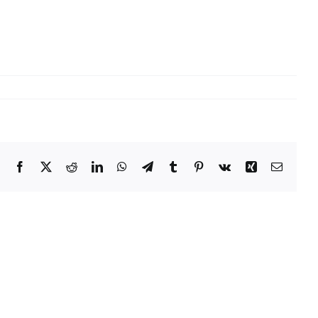
！
Facebook
X
Reddit
LinkedIn
WhatsApp
Telegram
Tumblr
Pinterest
Vk
Xing
電
子
メ
ー
ル