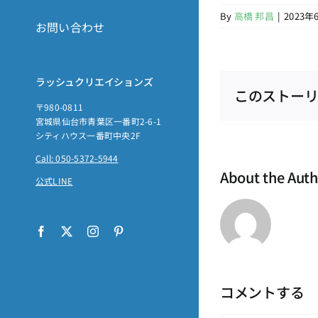
By
高橋 邦昌
|
2023年
お問い合わせ
ラッシュクリエイションズ
このストーリ
〒980-0811
宮城県仙台市青葉区一番町2-6-1
シティハウス一番町中央2F
Call: 050-5372-5944
About the Aut
公式LINE
Facebook
X
Instagram
Pinterest
コメントする